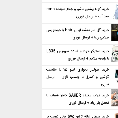
خرید کوله پشتی تاشو و جمع شونده cmp
ضد آب + ارسال فوری
خرید گل سر نقشه ایران hair با خودنویس
طلایی زیبا + ارسال فوری
خرید استیکر خوشبو کننده سرویس L835
با رایحه ملایم + ارسال فوری
خرید هولدر دیواری لینو Lino مناسب
گوشی و کنترل با چسب قوی + ارسال
فوری
خرید قلاب‌ مکنده SAKER کاملا شفاف با
تحمل بار زیاد + ارسال فوری
خرید سطل زباله تاشو bvo قابل نصب بر