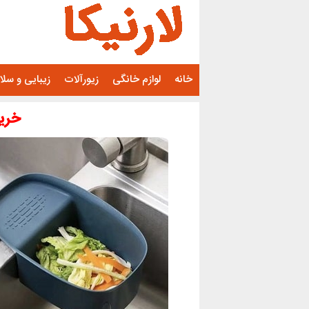
رفتن
به
محتوا
خانه
لوازم خانگی
زیورآلات
زیبایی و سل
خری