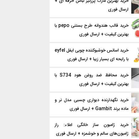
خرید بهترین مارک پرزگیر لباس حرفه ای +
ارسال فوری
خرید قالب هندوانه طرح بستنی pepo با
بهترین کیفیت + ارسال فوری
خرید اسانس خوشبوکننده چوبی ایفل eyfel
با رایحه ای بسیار زیبا + ارسال فوری
خرید محافظ ضد روغن هود S734 با
بهترین کیفیت + ارسال فوری
خرید نگهدارنده دیواری چسبی مدل نر و
ماده برند Gambit + ارسال فوری
خرید ژامبون ساز خانگی اعلاء: راز
ژامبون‌های سالم و خوشمزه + ارسال فوری