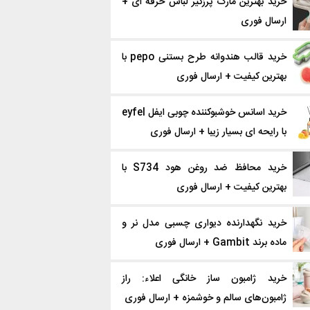
خرید بهترین مارک پرزگیر لباس حرفه ای +
ارسال فوری
خرید قالب هندوانه طرح بستنی pepo با
بهترین کیفیت + ارسال فوری
خرید اسانس خوشبوکننده چوبی ایفل eyfel
با رایحه ای بسیار زیبا + ارسال فوری
خرید محافظ ضد روغن هود S734 با
بهترین کیفیت + ارسال فوری
خرید نگهدارنده دیواری چسبی مدل نر و
ماده برند Gambit + ارسال فوری
خرید ژامبون ساز خانگی اعلاء: راز
ژامبون‌های سالم و خوشمزه + ارسال فوری