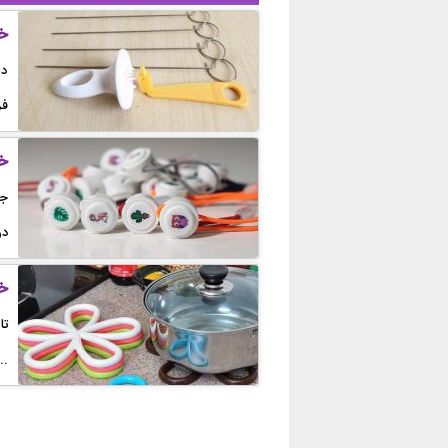
خ
دس
فر
خر
جم
در
خر
تا
..