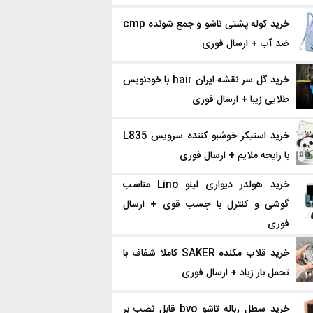
خرید کوله پشتی تاشو و جمع شونده cmp
ضد آب + ارسال فوری
خرید گل سر نقشه ایران hair با خودنویس
طلایی زیبا + ارسال فوری
خرید استیکر خوشبو کننده سرویس L835
با رایحه ملایم + ارسال فوری
خرید هولدر دیواری لینو Lino مناسب
گوشی و کنترل با چسب قوی + ارسال
فوری
خرید قلاب‌ مکنده SAKER کاملا شفاف با
تحمل بار زیاد + ارسال فوری
خرید سطل زباله تاشو bvo قابل نصب بر