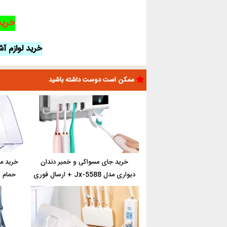
خرید
خرید لوازم آشپ
ممکن است دوست داشته باشید
خرید جای مسواکی و خمیر دندان
خرید م
دیواری مدل Jx-5588 + ارسال فوری
حمام 