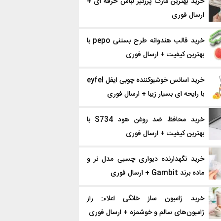
خرید بهترین مارک پرزگیر لباس حرفه ای +
ارسال فوری
خرید قالب هندوانه طرح بستنی pepo با
بهترین کیفیت + ارسال فوری
خرید اسانس خوشبوکننده چوبی ایفل eyfel
با رایحه ای بسیار زیبا + ارسال فوری
خرید محافظ ضد روغن هود S734 با
بهترین کیفیت + ارسال فوری
خرید نگهدارنده دیواری چسبی مدل نر و
ماده برند Gambit + ارسال فوری
خرید ژامبون ساز خانگی اعلاء: راز
ژامبون‌های سالم و خوشمزه + ارسال فوری