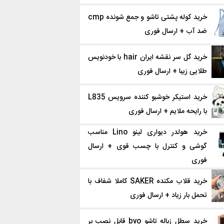
خرید کوله پشتی تاشو و جمع شونده cmp
ضد آب + ارسال فوری
خرید گل سر نقشه ایران hair با خودنویس
طلایی زیبا + ارسال فوری
خرید استیکر خوشبو کننده سرویس L835
با رایحه ملایم + ارسال فوری
خرید هولدر دیواری لینو Lino مناسب
گوشی و کنترل با چسب قوی + ارسال
فوری
خرید قلاب‌ مکنده SAKER کاملا شفاف با
تحمل بار زیاد + ارسال فوری
خرید سطل زباله تاشو bvo قابل نصب بر