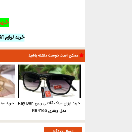
خرید
خرید لوازم آشپ
ممکن است دوست داشته باشید
خرید ارزان عینک آفتابی ریبن Ray Ban
مدل ویفری RB4165