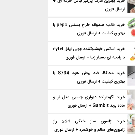
خرید بهترین مارک پرزگیر لباس حرفه ای +
ارسال فوری
خرید قالب هندوانه طرح بستنی pepo با
بهترین کیفیت + ارسال فوری
خرید اسانس خوشبوکننده چوبی ایفل eyfel
با رایحه ای بسیار زیبا + ارسال فوری
خرید محافظ ضد روغن هود S734 با
بهترین کیفیت + ارسال فوری
خرید نگهدارنده دیواری چسبی مدل نر و
ماده برند Gambit + ارسال فوری
خرید ژامبون ساز خانگی اعلاء: راز
ژامبون‌های سالم و خوشمزه + ارسال فوری