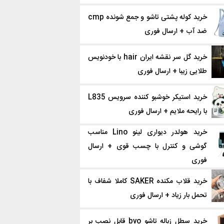
خرید کوله پشتی تاشو و جمع شونده cmp
ضد آب + ارسال فوری
خرید گل سر نقشه ایران hair با خودنویس
طلایی زیبا + ارسال فوری
خرید استیکر خوشبو کننده سرویس L835
با رایحه ملایم + ارسال فوری
خرید هولدر دیواری لینو Lino مناسب
گوشی و کنترل با چسب قوی + ارسال
فوری
خرید قلاب‌ مکنده SAKER کاملا شفاف با
تحمل بار زیاد + ارسال فوری
خرید سطل زباله تاشو bvo قابل نصب بر