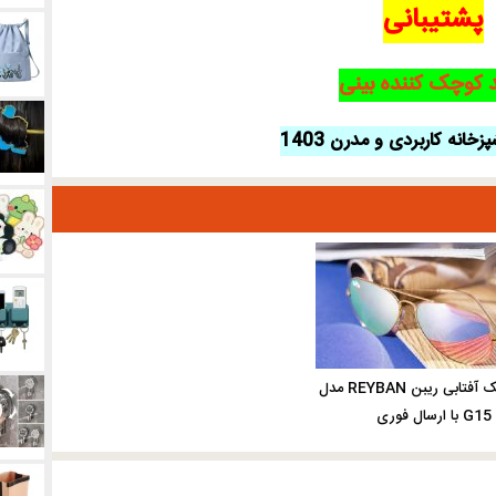
پشتیبانی
 کوچک کننده بینی
زخانه کاربردی و مدرن 1403
خرید عینک آفتابی ریبن REYBAN مدل
G15 با ارسال فوری