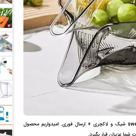
swertoy شیک و لاکچری + ارسال فوری. امیدواریم محصول
شما عزیزان قرار بگیرد.