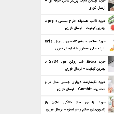
خرید بهترین مارک پرزگیر لباس حرفه ای +
ارسال فوری
خرید قالب هندوانه طرح بستنی pepo با
بهترین کیفیت + ارسال فوری
خرید اسانس خوشبوکننده چوبی ایفل eyfel
با رایحه ای بسیار زیبا + ارسال فوری
خرید محافظ ضد روغن هود S734 با
بهترین کیفیت + ارسال فوری
خرید نگهدارنده دیواری چسبی مدل نر و
ماده برند Gambit + ارسال فوری
خرید ژامبون ساز خانگی اعلاء: راز
ژامبون‌های سالم و خوشمزه + ارسال فوری