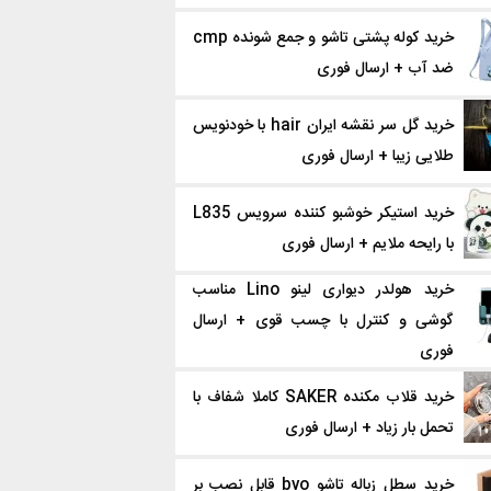
خرید کوله پشتی تاشو و جمع شونده cmp
ضد آب + ارسال فوری
خرید گل سر نقشه ایران hair با خودنویس
طلایی زیبا + ارسال فوری
خرید استیکر خوشبو کننده سرویس L835
با رایحه ملایم + ارسال فوری
خرید هولدر دیواری لینو Lino مناسب
گوشی و کنترل با چسب قوی + ارسال
فوری
خرید قلاب‌ مکنده SAKER کاملا شفاف با
تحمل بار زیاد + ارسال فوری
خرید سطل زباله تاشو bvo قابل نصب بر