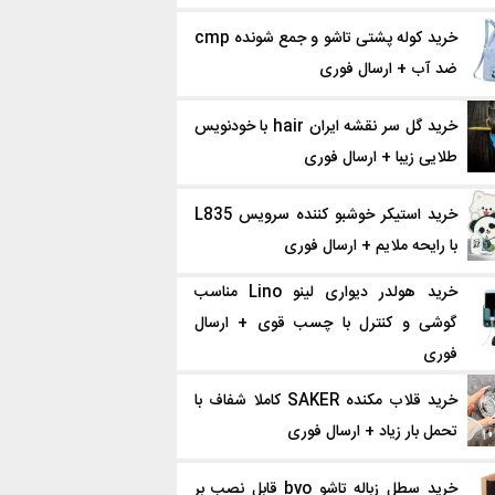
خرید کوله پشتی تاشو و جمع شونده cmp
ضد آب + ارسال فوری
خرید گل سر نقشه ایران hair با خودنویس
طلایی زیبا + ارسال فوری
خرید استیکر خوشبو کننده سرویس L835
با رایحه ملایم + ارسال فوری
خرید هولدر دیواری لینو Lino مناسب
گوشی و کنترل با چسب قوی + ارسال
فوری
خرید قلاب‌ مکنده SAKER کاملا شفاف با
تحمل بار زیاد + ارسال فوری
خرید سطل زباله تاشو bvo قابل نصب بر