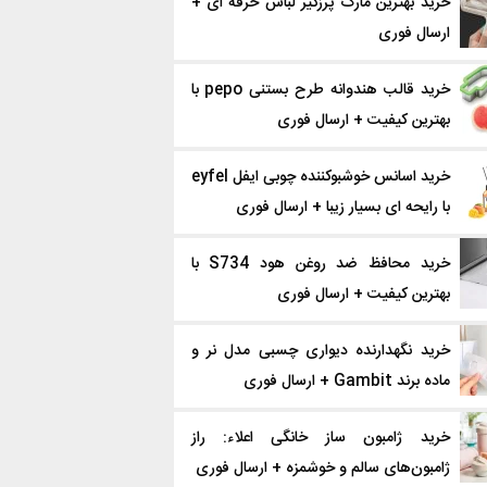
خرید بهترین مارک پرزگیر لباس حرفه ای +
ارسال فوری
خرید قالب هندوانه طرح بستنی pepo با
بهترین کیفیت + ارسال فوری
خرید اسانس خوشبوکننده چوبی ایفل eyfel
با رایحه ای بسیار زیبا + ارسال فوری
خرید محافظ ضد روغن هود S734 با
بهترین کیفیت + ارسال فوری
خرید نگهدارنده دیواری چسبی مدل نر و
ماده برند Gambit + ارسال فوری
خرید ژامبون ساز خانگی اعلاء: راز
ژامبون‌های سالم و خوشمزه + ارسال فوری