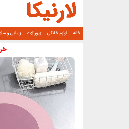
رفتن
به
محتوا
خانه
لوازم خانگی
زیورآلات
زیبایی و سل
خری