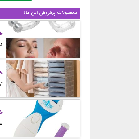
محصولات پرفروش این ماه :
خر
گی
خر
آوی
خ
سنگ 