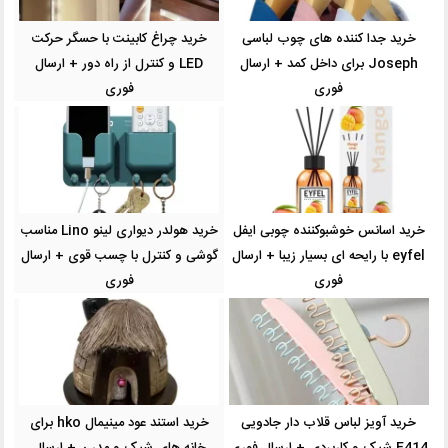
خرید جدا کننده ‌های چوب لباسی
خرید چراغ کابینت با حسگر حرکت
Joseph برای داخل کمد + ارسال
LED و کنترل از راه دور + ارسال
فوری
فوری
خرید اسانس خوشبوکننده چوبی ایفل
خرید هولدر دیواری لینو Lino مناسب
eyfel با رایحه ای بسیار زیبا + ارسال
گوشی و کنترل با چسب قوی + ارسال
فوری
فوری
خرید آویز لباس قلاب دار جادویی
خرید استند عود مینیمال hko برای
E414 شیک و کاربردی + ارسال فوری
خانه های شیک و مدرن + ارسال