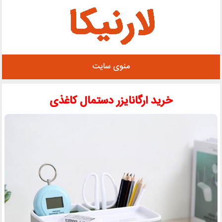
رفتن
به
محتوا
منوی سایت
خرید ارگانایزر دستمال کاغذی