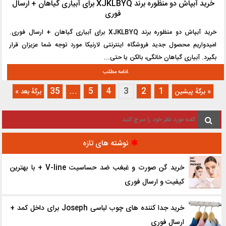
خرید آبپاش دو منظوره برند XJKLBYQ برای آبیاری گیاهان + ارسال
فوری
خرید آبپاش دو منظوره برند XJKLBYQ برای آبیاری گیاهان + ارسال فوری.
امیدواریم محصول جدید فروشگاه اینترنتی لارنیکا مورد توجه شما عزیزان قرار
بگیرد. آبیاری گیاهان خانگی، بالکن یا حتی...
35
5
4
3
2
1
…
« برگه‌ٔ پیشین
برگهٔ بعد »
نوشته های تازه
خرید گن صورت و غبغب ضد حساسیت V-line + با بهترین
کیفیت و ارسال فوری
خرید جدا کننده ‌های چوب لباسی Joseph برای داخل کمد +
ارسال فوری