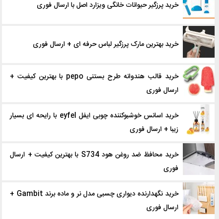
خرید پرزگیر حیوانات خانگی ویزارد اصل با ارسال فوری
خرید بهترین مارک پرزگیر لباس حرفه ای + ارسال فوری
خرید قالب هندوانه طرح بستنی pepo با بهترین کیفیت +
ارسال فوری
خرید اسانس خوشبوکننده چوبی ایفل eyfel با رایحه ای بسیار
زیبا + ارسال فوری
خرید محافظ ضد روغن هود S734 با بهترین کیفیت + ارسال
فوری
خرید نگهدارنده دیواری چسبی مدل نر و ماده برند Gambit +
ارسال فوری