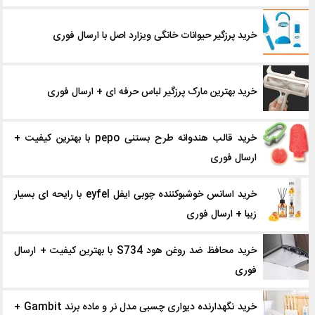
خرید پرزگیر حیوانات خانگی ویزارد اصل با ارسال فوری
خرید بهترین مارک پرزگیر لباس حرفه ای + ارسال فوری
خرید قالب هندوانه طرح بستنی pepo با بهترین کیفیت +
ارسال فوری
خرید اسانس خوشبوکننده چوبی ایفل eyfel با رایحه ای بسیار
زیبا + ارسال فوری
خرید محافظ ضد روغن هود S734 با بهترین کیفیت + ارسال
فوری
خرید نگهدارنده دیواری چسبی مدل نر و ماده برند Gambit +