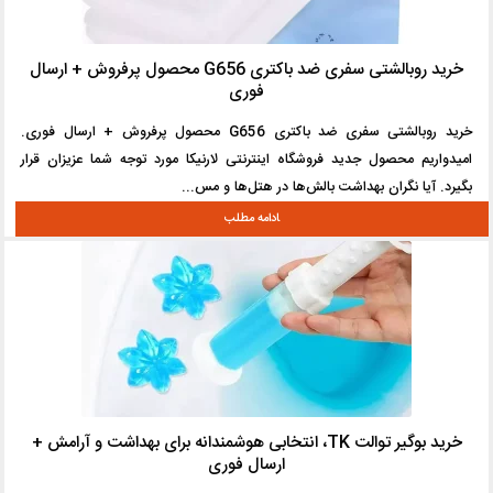
خرید روبالشتی سفری ضد باکتری G656 محصول پرفروش + ارسال
فوری
خرید روبالشتی سفری ضد باکتری G656 محصول پرفروش + ارسال فوری.
امیدواریم محصول جدید فروشگاه اینترنتی لارنیکا مورد توجه شما عزیزان قرار
بگیرد. آیا نگران بهداشت بالش‌ها در هتل‌ها و مس...
خرید بوگیر توالت TK، انتخابی هوشمندانه برای بهداشت و آرامش +
ارسال فوری