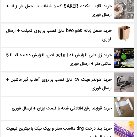
خرید قلاب‌ مکنده SAKER کاملا شفاف با تحمل بار زیاد +
ارسال فوری
خرید سطل زباله تاشو bvo قابل نصب بر روی کابینت + ارسال
فوری
خرید ژل طبی افزایش قد betall اصل، افزایش دهنده قد تا 5
سانتی متر + ارسال فوری
خرید هولدر عینک cv قابل نصب بر روی آفتاب گیر ماشین +
ارسال فوری
خرید قوزبند رفع افتادگی شانه با قیمت ارزان + ارسال فوری
خرید بند درخت drg مناسب سفر و پیک نیک با بهترین کیفیت