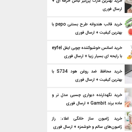
خرید بهترین مارک پرزگیر لباس حرفه ای +
ارسال فوری
خرید قالب هندوانه طرح بستنی pepo با
بهترین کیفیت + ارسال فوری
خرید اسانس خوشبوکننده چوبی ایفل eyfel
با رایحه ای بسیار زیبا + ارسال فوری
خرید محافظ ضد روغن هود S734 با
بهترین کیفیت + ارسال فوری
خرید نگهدارنده دیواری چسبی مدل نر و
ماده برند Gambit + ارسال فوری
خرید ژامبون ساز خانگی اعلاء: راز
ژامبون‌های سالم و خوشمزه + ارسال فوری