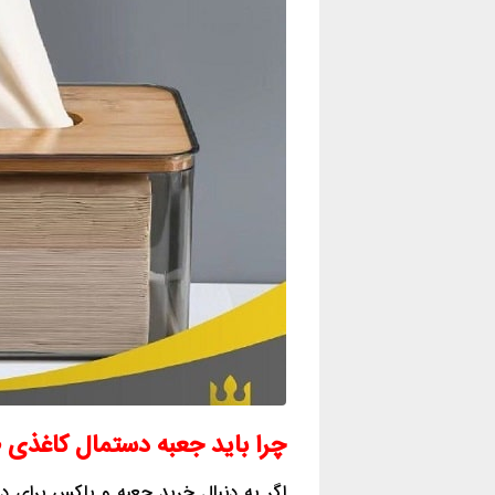
چرا باید جعبه دستمال کاغذی طلقی clesn ر
اگر به دنبال خرید جعبه و باکس برای 