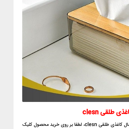
 طلقی clesn
برای سفارش اینترنتی و خرید جعبه دستمال کاغذی طلقی clesn، لطفا بر روی خرید محصول کلیک