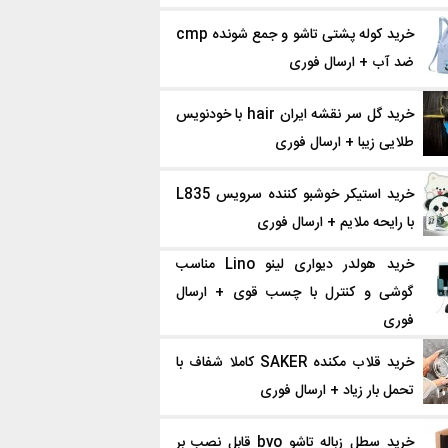
خرید کوله پشتی تاشو و جمع شونده cmp
ضد آب + ارسال فوری
خرید گل سر نقشه ایران hair با خودنویس
طلایی زیبا + ارسال فوری
خرید استیکر خوشبو کننده سرویس L835
با رایحه ملایم + ارسال فوری
خرید هولدر دیواری لینو Lino مناسب
گوشی و کنترل با چسب قوی + ارسال
فوری
خرید قلاب‌ مکنده SAKER کاملا شفاف با
تحمل بار زیاد + ارسال فوری
خرید سطل زباله تاشو bvo قابل نصب بر